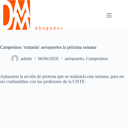
Skip
to
content
Campesinos ‘tomarán’ aeropuertos la próxima semana
admin
06/06/2018
aeropuerto
,
Campesinos
Aplazaron la acción de protesta que se realizaría esta semana, para no
ser confundidos con los profesores de la CNTE.