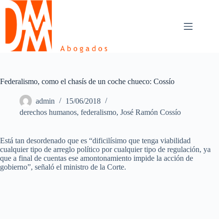
Skip
to
content
Federalismo, como el chasís de un coche chueco: Cossío
admin
15/06/2018
derechos humanos
,
federalismo
,
José Ramón Cossío
Está tan desordenado que es “dificilísimo que tenga viabilidad
cualquier tipo de arreglo político por cualquier tipo de regulación, ya
que a final de cuentas ese amontonamiento impide la acción de
gobierno”, señaló el ministro de la Corte.