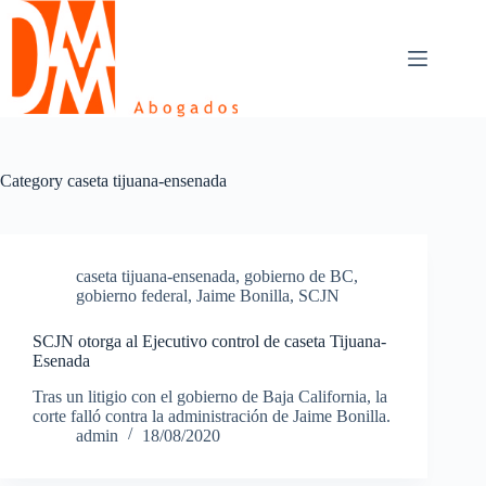
Skip
to
content
Category
caseta tijuana-ensenada
caseta tijuana-ensenada
,
gobierno de BC
,
gobierno federal
,
Jaime Bonilla
,
SCJN
SCJN otorga al Ejecutivo control de caseta Tijuana-
Esenada
Tras un litigio con el gobierno de Baja California, la
corte falló contra la administración de Jaime Bonilla.
admin
18/08/2020