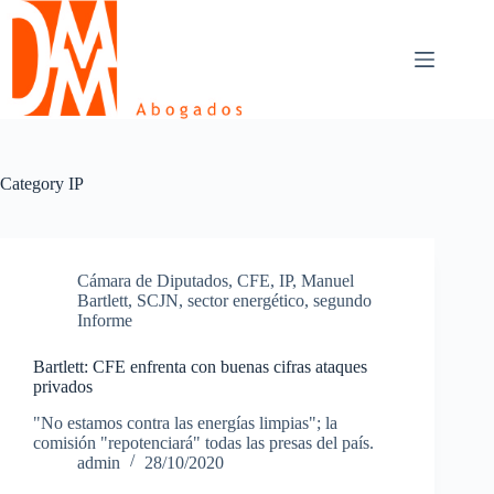
Skip
to
content
Category
IP
Cámara de Diputados
,
CFE
,
IP
,
Manuel
Bartlett
,
SCJN
,
sector energético
,
segundo
Informe
Bartlett: CFE enfrenta con buenas cifras ataques
privados
"No estamos contra las energías limpias"; la
comisión "repotenciará" todas las presas del país.
admin
28/10/2020